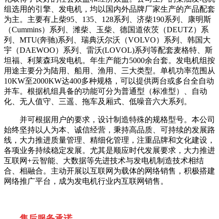
组选用的引擎、发电机，均以国内外品牌厂家生产的产品配套
为主。主要有上柴95、135、128系列、济柴190系列、康明斯
（Cummins）系列、潍柴、玉柴、德国道依茨（DEUTZ）系
列、MTU(奔驰)系列、瑞典沃尔沃（VOLVO）系列、韩国大
宇（DAEWOO）系列、雷沃(LOVOL)系列等配套麦格特、斯
坦福、利莱森玛发电机。年生产能力5000余台套。发电机组按
用途主要分为陆用、船用、渔用、三大类型。单机功率范围从
10KW至2000KW达400多种规格，可以提供两台或多台全自动
并车。根据机组具备的功能可分为普通型（标准型）、自动
化、无人值守、三遥、拖车及厢式、低噪音六大系列。
并可根据用户的要求，设计制造特殊的规格型号。本公司
始终坚持以人为本、诚信经营，秉持高品质、可持续的发展路
线，大力推进质量管理、精细化管理，注重品牌和文化建设，
各项业务持续稳定发展。尤其是顺应时代发展要求，大力推进
互联网+云智能、大数据等先进技术与发电机制造技术相结
合、相融合。主动开展以互联网为载体的网络销售，积极搭建
网络推广平台，成为发电机行业内互联网销售。
售后服务承诺