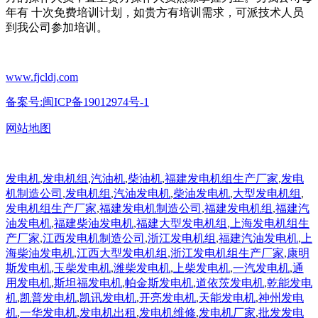
年有 十次免费培训计划，如贵方有培训需求，可派技术人员
到我公司参加培训。
www.fjcldj.com
备案号:闽ICP备19012974号-1
网站地图
发电机
,
发电机组
,
汽油机
,
柴油机
,
福建发电机组生产厂家
,
发电
机制造公司
,
发电机组
,
汽油发电机
,
柴油发电机
,
大型发电机组
,
发电机组生产厂家
,
福建发电机制造公司
,
福建发电机组
,
福建汽
油发电机
,
福建柴油发电机
,
福建大型发电机组
,
上海发电机组生
产厂家
,
江西发电机制造公司
,
浙江发电机组
,
福建汽油发电机
,
上
海柴油发电机
,
江西大型发电机组
,
浙江发电机组生产厂家
,
康明
斯发电机
,
玉柴发电机
,
潍柴发电机
,
上柴发电机
,
一汽发电机
,
通
用发电机
,
斯坦福发电机
,
帕金斯发电机
,
道依茨发电机
,
乾能发电
机
,
凯普发电机
,
凯讯发电机
,
开亮发电机
,
天能发电机
,
神州发电
机
,
一华发电机
,
发电机出租
,
发电机维修
,
发电机厂家
,
批发发电