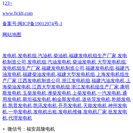
1
2
3
>
www.fjcldj.com
备案号:闽ICP备19012974号-1
网站地图
发电机
,
发电机组
,
汽油机
,
柴油机
,
福建发电机组生产厂家
,
发电
机制造公司
,
发电机组
,
汽油发电机
,
柴油发电机
,
大型发电机组
,
发电机组生产厂家
,
福建发电机制造公司
,
福建发电机组
,
福建汽
油发电机
,
福建柴油发电机
,
福建大型发电机组
,
上海发电机组生
产厂家
,
江西发电机制造公司
,
浙江发电机组
,
福建汽油发电机
,
上
海柴油发电机
,
江西大型发电机组
,
浙江发电机组生产厂家
,
康明
斯发电机
,
玉柴发电机
,
潍柴发电机
,
上柴发电机
,
一汽发电机
,
通
用发电机
,
斯坦福发电机
,
帕金斯发电机
,
道依茨发电机
,
乾能发电
机
,
凯普发电机
,
凯讯发电机
,
开亮发电机
,
天能发电机
,
神州发电
机
,
一华发电机
,
发电机出租
,
发电机维修
,
发电机厂家
,
批发发电
机
,
代理发电机
+
微信号：
福安昌隆电机