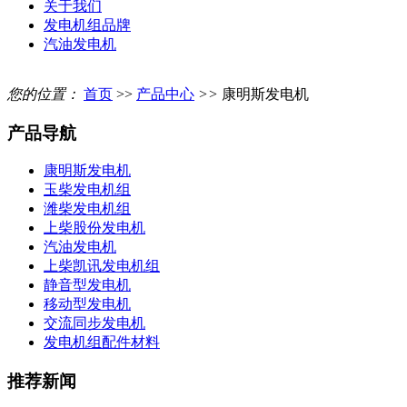
关于我们
发电机组品牌
汽油发电机
您的位置：
首页
>>
产品中心
>>
康明斯发电机
产品导航
康明斯发电机
玉柴发电机组
潍柴发电机组
上柴股份发电机
汽油发电机
上柴凯讯发电机组
静音型发电机
移动型发电机
交流同步发电机
发电机组配件材料
推荐新闻