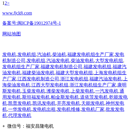
1
2
>
www.fjcldj.com
备案号:闽ICP备19012974号-1
网站地图
发电机
,
发电机组
,
汽油机
,
柴油机
,
福建发电机组生产厂家
,
发电
机制造公司
,
发电机组
,
汽油发电机
,
柴油发电机
,
大型发电机组
,
发电机组生产厂家
,
福建发电机制造公司
,
福建发电机组
,
福建汽
油发电机
,
福建柴油发电机
,
福建大型发电机组
,
上海发电机组生
产厂家
,
江西发电机制造公司
,
浙江发电机组
,
福建汽油发电机
,
上
海柴油发电机
,
江西大型发电机组
,
浙江发电机组生产厂家
,
康明
斯发电机
,
玉柴发电机
,
潍柴发电机
,
上柴发电机
,
一汽发电机
,
通
用发电机
,
斯坦福发电机
,
帕金斯发电机
,
道依茨发电机
,
乾能发电
机
,
凯普发电机
,
凯讯发电机
,
开亮发电机
,
天能发电机
,
神州发电
机
,
一华发电机
,
发电机出租
,
发电机维修
,
发电机厂家
,
批发发电
机
,
代理发电机
+
微信号：
福安昌隆电机