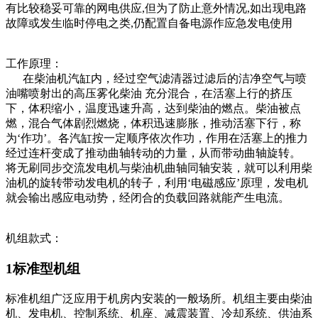
有比较稳妥可靠的网电供应,但为了防止意外情况,如出现电路
故障或发生临时停电之类,仍配置自备电源作应急发电使用
工作原理：
在柴油机汽缸内，经过空气滤清器过滤后的洁净空气与喷
油嘴喷射出的高压雾化柴油 充分混合，在活塞上行的挤压
下，体积缩小，温度迅速升高，达到柴油的燃点。柴油被点
燃，混合气体剧烈燃烧，体积迅速膨胀，推动活塞下行，称
为‘作功’。各汽缸按一定顺序依次作功，作用在活塞上的推力
经过连杆变成了推动曲轴转动的力量，从而带动曲轴旋转。
将无刷同步交流发电机与柴油机曲轴同轴安装，就可以利用柴
油机的旋转带动发电机的转子，利用‘电磁感应’原理，发电机
就会输出感应电动势，经闭合的负载回路就能产生电流。
机组款式：
1标准型机组
标准机组广泛应用于机房内安装的一般场所。机组主要由柴油
机、发电机、控制系统、机座、减震装置、冷却系统、供油系