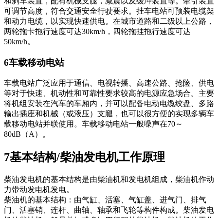
和刹车装置，配有机械支腿，减震以及缓冲装置等。牵引装置
可调节高度，符合交通安全行驶要求。挂车电站可预装电缆架
和动力电缆，以实现快速供电。在城市道路和二级以上公路，
两轮拖卡拖行速度可达30km/h，四轮拖挂拖行速度可达
50km/h。
6车载移动电站
车载电站广泛应用于通信、电视转播、高速公路、抢险、供电
等对于快速、机动性和可靠性要求较高的电源应急场合。主要
将机组安装在汽车的车厢内，并可以配备电动电缆绞盘、多路
输出插座和机械（或液压）支腿，也可以很方便的实现多辆车
载移动电站并联使用。车载移动电站一般噪声在70～
80dB（A）。
7基本结构/柴油发电机工作原理
柴油发电机的基本结构是由柴油机和发电机组成，柴油机作动
力带动发电机发电。
柴油机的基本结构：由气缸、活塞、气缸盖、进气门、排气
门、活塞销、连杆、曲轴、轴承和飞轮等构件构成。柴油发电