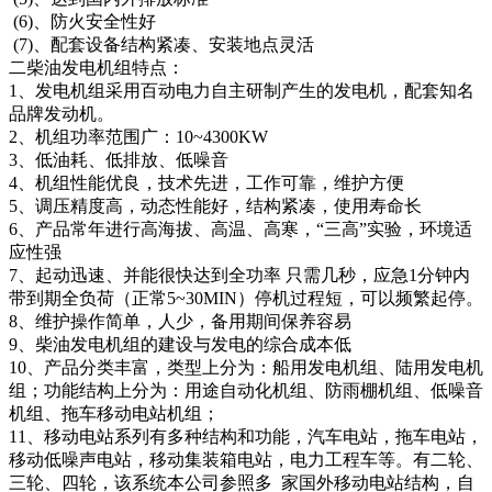
(6)、防火安全性好
(7)、配套设备结构紧凑、安装地点灵活
二柴油发电机组特点：
1、发电机组采用百动电力自主研制产生的发电机，配套知名
品牌发动机。
2、机组功率范围广：10~4300KW
3、低油耗、低排放、低噪音
4、机组性能优良，技术先进，工作可靠，维护方便
5、调压精度高，动态性能好，结构紧凑，使用寿命长
6、产品常年进行高海拔、高温、高寒，“三高”实验，环境适
应性强
7、起动迅速、并能很快达到全功率 只需几秒，应急1分钟内
带到期全负荷（正常5~30MIN）停机过程短，可以频繁起停。
8、维护操作简单，人少，备用期间保养容易
9、柴油发电机组的建设与发电的综合成本低
10、产品分类丰富，类型上分为：船用发电机组、陆用发电机
组；功能结构上分为：用途自动化机组、防雨棚机组、低噪音
机组、拖车移动电站机组；
11、移动电站系列有多种结构和功能，汽车电站，拖车电站，
移动低噪声电站，移动集装箱电站，电力工程车等。有二轮、
三轮、四轮，该系统本公司参照多 家国外移动电站结构，自