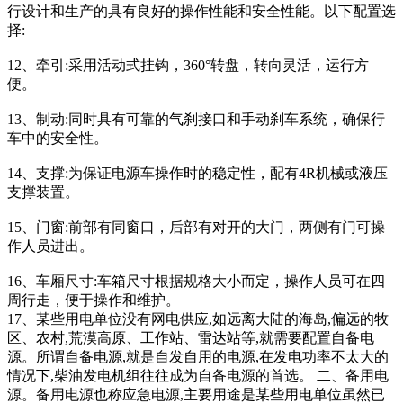
行设计和生产的具有良好的操作性能和安全性能。以下配置选
择:
12、牵引:采用活动式挂钩，360°转盘，转向灵活，运行方
便。
13、制动:同时具有可靠的气刹接口和手动刹车系统，确保行
车中的安全性。
14、支撑:为保证电源车操作时的稳定性，配有4R机械或液压
支撑装置。
15、门窗:前部有同窗口，后部有对开的大门，两侧有门可操
作人员进出。
16、车厢尺寸:车箱尺寸根据规格大小而定，操作人员可在四
周行走，便于操作和维护。
17、某些用电单位没有网电供应,如远离大陆的海岛,偏远的牧
区、农村,荒漠高原、工作站、雷达站等,就需要配置自备电
源。所谓自备电源,就是自发自用的电源,在发电功率不太大的
情况下,柴油发电机组往往成为自备电源的首选。 二、备用电
源。备用电源也称应急电源,主要用途是某些用电单位虽然已