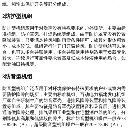
统、和输出保护开关等部分组成。
2防护型机组
防护型机组应用于对噪声没有特殊要求的户外场所。主要由标
准机组、防护罩壳、排烟系统等组成。由于防护罩壳没有设置
降噪装置，只要满足通风和防雨雪条件即可，故其外形体积较
小，成本较低。机组运行时开门开窗通风。防护型电站可以单
台，也可以多台并联使用，多台并联使用特别适用于负载变化
较大、连续运行可靠性要求较高及低成本经济使用的场合，如
配套油田钻机等。
3防音型机组
防音型机组广泛应用于对环境保护有特殊要求的户外或室内需
要防护降噪的场所，主要由标准机组、百动电力福建发电机组
厂家自主研制生产的防音罩壳、进排风降噪装置和排气降噪装
置等组成，其主要特征是防音罩壳设置隔音和吸音层、进排风
通道做降噪处理、排气采用工业型和住宅型消声器的组合，分
别降低其高频和低频段的噪声。标准防音型机组噪声一般在78
～85dB（A），超级防音型机组噪声一般在70～78dB（A）。