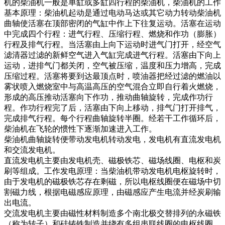
机的柴油机一般是单缸或多缸四行程的柴油机，柴油机的工作
基本原理：柴油机起动是通过电动马达或其它动力转动柴油机
曲轴使活塞在顶部密闭的气缸中作上下往复运动。活塞在运动
中完成四个行程：进气行程、压缩行程、燃烧和作功（膨胀）
行程及排气行程。当活塞由上向下运动时进气门打开，经空气
滤清器过滤的新鲜空气进入气缸完成进气行程。活塞由下向上
运动，进排气门都关闭，空气被压缩，温度和压力增高，完成
压缩过程。活塞将要到达最顶点时，喷油器把经过滤的燃油以
雾状喷入燃烧室中与高温高压的空气混合立即自行着火燃烧，
形成的高压推动活塞向下作功，推动曲轴旋转，完成作功行
程。作功行程完了后，活塞由下向上移动，排气门打开排气，
完成排气行程。每个行程曲轴旋转半圈。经若干工作循环后，
柴油机在飞轮的惯性下逐渐加速进入工作。
柴油机曲轴旋转便带动发电机转动发电，发电机有直流发电机
和交流发电机。
直流发电机主要由发电机壳、磁极铁芯、磁场线圈、电枢和炭
刷等组成。工作发电原理：当柴油机带动发电机电枢旋转时，
由于发电机的磁极铁芯存在剩磁，所以电枢线圈便在磁场中切
割磁力线，根据电磁感应原理，由磁感应产生电流并经炭刷输
出电流。
交流发电机主要由磁性材料制造多个南北极交替排列的永磁铁
（称为转子）和硅铸铁制造并绕有多组串联线圈的电枢线圈