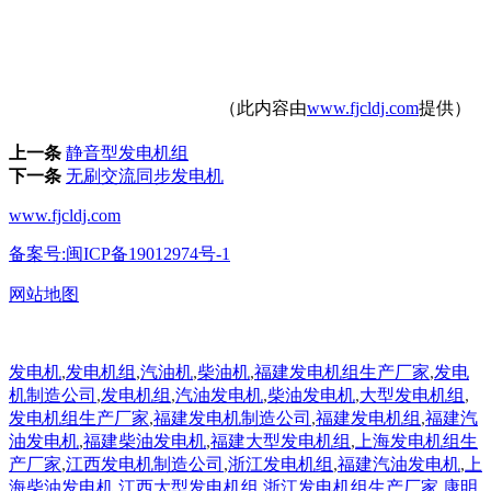
（此内容由
www.fjcldj.com
提供）
上一条
静音型发电机组
下一条
无刷交流同步发电机
www.fjcldj.com
备案号:闽ICP备19012974号-1
网站地图
发电机
,
发电机组
,
汽油机
,
柴油机
,
福建发电机组生产厂家
,
发电
机制造公司
,
发电机组
,
汽油发电机
,
柴油发电机
,
大型发电机组
,
发电机组生产厂家
,
福建发电机制造公司
,
福建发电机组
,
福建汽
油发电机
,
福建柴油发电机
,
福建大型发电机组
,
上海发电机组生
产厂家
,
江西发电机制造公司
,
浙江发电机组
,
福建汽油发电机
,
上
海柴油发电机
,
江西大型发电机组
,
浙江发电机组生产厂家
,
康明