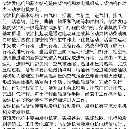
柴油发电机的基本结构是由柴油机和发电机组成，柴油机作动
力带动发电机发电。
柴油机的基本结构：由气缸、活塞、气缸盖、进气门、排气
门、活塞销、连杆、曲轴、轴承和飞轮等构件构成。柴油发电
机的柴油机一般是单缸或多缸四行程的柴油机，柴油机的工作
基本原理：柴油机起动是通过电动马达或其它动力转动柴油机
曲轴使活塞在顶部密闭的气缸中作上下往复运动。活塞在运动
中完成四个行程：进气行程、压缩行程、燃烧和作功（膨胀）
行程及排气行程。当活塞由上向下运动时进气门打开，经空气
滤清器过滤的新鲜空气进入气缸完成进气行程。活塞由下向上
运动，进排气门都关闭，空气被压缩，温度和压力增高，完成
压缩过程。活塞将要到达最顶点时，喷油器把经过滤的燃油以
雾状喷入燃烧室中与高温高压的空气混合立即自行着火燃烧，
形成的高压推动活塞向下作功，推动曲轴旋转，完成作功行
程。作功行程完了后，活塞由下向上移动，排气门打开排气，
完成排气行程。每个行程曲轴旋转半圈。经若干工作循环后，
柴油机在飞轮的惯性下逐渐加速进入工作。
柴油机曲轴旋转便带动发电机转动发电，发电机有直流发电机
和交流发电机。
直流发电机主要由发电机壳、磁极铁芯、磁场线圈、电枢和炭
刷等组成。工作发电原理：当柴油机带动发电机电枢旋转时，