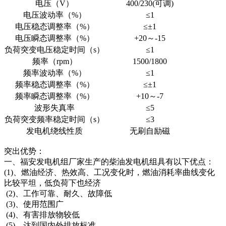
电压（V）
400/230(可调)
电压波动率（%）
≤1
电压稳态调整率（%）
≤±1
电压瞬态调整率（%）
+20～-15
负荷突变电压稳定时间（s）
≤1
频率（rpm）
1500/1800
频率波动率（%）
≤1
频率稳态调整率（%）
≤±1
频率瞬态调整率（%）
+10～-7
波形失真率
≤5
负荷突变频率稳定时间（s）
≤3
发电机绕线性质
无刷自励磁
突出优势：
一、福安发电机组厂家生产的柴油发电机组具有以下优点：
(1)、燃油经济、热效高、工况变化时，燃油消耗率曲线变化
比较平坦，低负荷下也经济
(2)、工作可靠、耐久、故障低
(3)、使用范围广
(4)、有害排放物较低
(5)、达到国内外排放标准