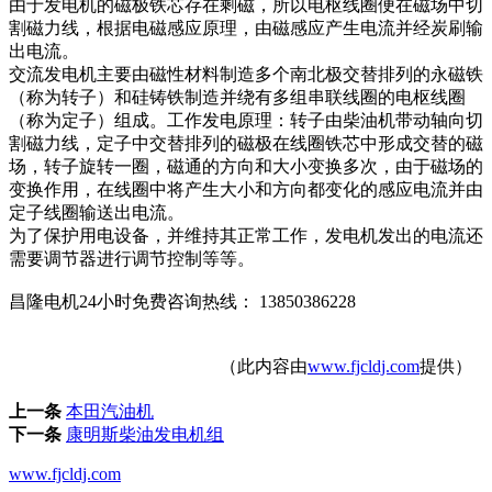
由于发电机的磁极铁芯存在剩磁，所以电枢线圈便在磁场中切
割磁力线，根据电磁感应原理，由磁感应产生电流并经炭刷输
出电流。
交流发电机主要由磁性材料制造多个南北极交替排列的永磁铁
（称为转子）和硅铸铁制造并绕有多组串联线圈的电枢线圈
（称为定子）组成。工作发电原理：转子由柴油机带动轴向切
割磁力线，定子中交替排列的磁极在线圈铁芯中形成交替的磁
场，转子旋转一圈，磁通的方向和大小变换多次，由于磁场的
变换作用，在线圈中将产生大小和方向都变化的感应电流并由
定子线圈输送出电流。
为了保护用电设备，并维持其正常工作，发电机发出的电流还
需要调节器进行调节控制等等。
昌隆电机24小时免费咨询热线： 13850386228
（此内容由
www.fjcldj.com
提供）
上一条
本田汽油机
下一条
康明斯柴油发电机组
www.fjcldj.com