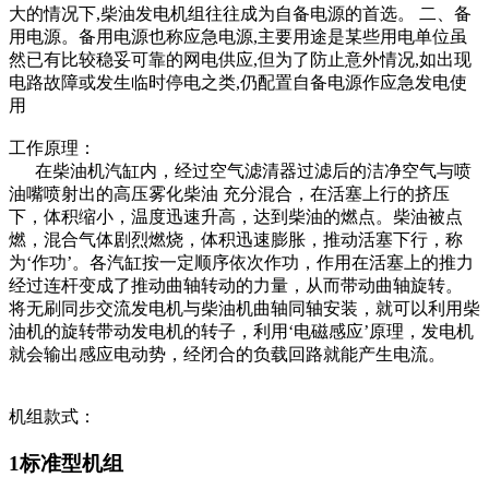
大的情况下,柴油发电机组往往成为自备电源的首选。 二、备
用电源。备用电源也称应急电源,主要用途是某些用电单位虽
然已有比较稳妥可靠的网电供应,但为了防止意外情况,如出现
电路故障或发生临时停电之类,仍配置自备电源作应急发电使
用
工作原理：
在柴油机汽缸内，经过空气滤清器过滤后的洁净空气与喷
油嘴喷射出的高压雾化柴油 充分混合，在活塞上行的挤压
下，体积缩小，温度迅速升高，达到柴油的燃点。柴油被点
燃，混合气体剧烈燃烧，体积迅速膨胀，推动活塞下行，称
为‘作功’。各汽缸按一定顺序依次作功，作用在活塞上的推力
经过连杆变成了推动曲轴转动的力量，从而带动曲轴旋转。
将无刷同步交流发电机与柴油机曲轴同轴安装，就可以利用柴
油机的旋转带动发电机的转子，利用‘电磁感应’原理，发电机
就会输出感应电动势，经闭合的负载回路就能产生电流。
机组款式：
1标准型机组