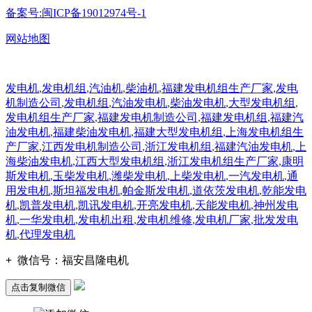
备案号:闽ICP备19012974号-1
网站地图
发电机
,
发电机组
,
汽油机
,
柴油机
,
福建发电机组生产厂家
,
发电
机制造公司
,
发电机组
,
汽油发电机
,
柴油发电机
,
大型发电机组
,
发电机组生产厂家
,
福建发电机制造公司
,
福建发电机组
,
福建汽
油发电机
,
福建柴油发电机
,
福建大型发电机组
,
上海发电机组生
产厂家
,
江西发电机制造公司
,
浙江发电机组
,
福建汽油发电机
,
上
海柴油发电机
,
江西大型发电机组
,
浙江发电机组生产厂家
,
康明
斯发电机
,
玉柴发电机
,
潍柴发电机
,
上柴发电机
,
一汽发电机
,
通
用发电机
,
斯坦福发电机
,
帕金斯发电机
,
道依茨发电机
,
乾能发电
机
,
凯普发电机
,
凯讯发电机
,
开亮发电机
,
天能发电机
,
神州发电
机
,
一华发电机
,
发电机出租
,
发电机维修
,
发电机厂家
,
批发发电
机
,
代理发电机
+
微信号：
福安昌隆电机
点击复制微信