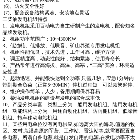
(6)、防火安全性好
(7)、配套设备结构紧凑、安装地点灵活
二柴油发电机组特点：
1、发电机组采用百动电力自主研制产生的发电机，配套知名
品牌发动机。
2、机组功率范围广：10~4300KW
3、低油耗、低排放、低噪音、矿山养殖专用发电机组
4、机组性能优良，技术先进，工作可靠，维护方便
5、调压精度高，动态性能好，结构紧凑，使用寿命长
6、产品常年进行高海拔、高温、高寒，“三高”实验，环境适
应性强
7、起动迅速、并能很快达到全功率 只需几秒，应急1分钟内
带到期全负荷（正常5~30MIN）停机过程短，可以频繁起停。
8、维护操作简单，人少，备用期间保养容易
9、柴油发电机组的建设与发电的综合成本低
10、产品分类丰富，类型上分为：船用发电机组、陆用发电机
组；功能结构上分为：用途自动化机组、防雨棚机组、低噪音
机组、拖车移动电站机组；
11、某些用电单位没有网电供应,如远离大陆的海岛,偏远的牧
区、农村,荒漠高原的军营、工作站、雷达站等,就需要配置自
备电源。所谓自备电源,就是自发自用的电源,在发电功率不太