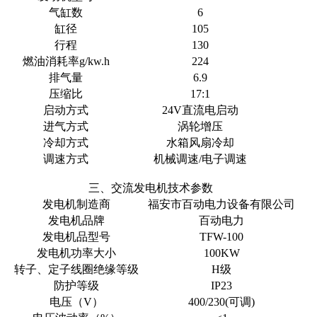
气缸数
6
缸径
105
行程
130
燃油消耗率g/kw.h
224
排气量
6.9
压缩比
17:1
启动方式
24V直流电启动
进气方式
涡轮增压
冷却方式
水箱风扇冷却
调速方式
机械调速/电子调速
三、交流发电机技术参数
发电机制造商
福安市百动电力设备有限公司
发电机品牌
百动电力
发电机品型号
TFW-100
发电机功率大小
100KW
转子、定子线圈绝缘等级
H级
防护等级
IP23
电压（V）
400/230(可调)