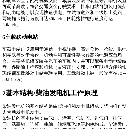
和刹车装置，配有机械支腿，减震以及缓冲装置等。牵引装置
可调节高度，符合交通安全行驶要求。挂车电站可预装电缆架
和动力电缆，以实现快速供电。在城市道路和二级以上公路，
两轮拖卡拖行速度可达30km/h，四轮拖挂拖行速度可达
50km/h。
6车载移动电站
车载电站广泛应用于通信、电视转播、高速公路、抢险、供电
和军队等对于快速、机动性和可靠性要求较高的电源应急场
合。主要将机组安装在汽车的车厢内，并可以配备电动电缆绞
盘、多路输出插座和机械（或液压）支腿，也可以很方便的实
现多辆车载移动电站并联使用。车载移动电站一般噪声在70～
80dB（A）。
7基本结构/柴油发电机工作原理
柴油发电机的基本结构是由柴油机和发电机组成，柴油机作动
力带动发电机发电。
柴油机的基本结构：由气缸、活塞、气缸盖、进气门、排气
门、活塞销、连杆、曲轴、轴承和飞轮等构件构成。柴油发电