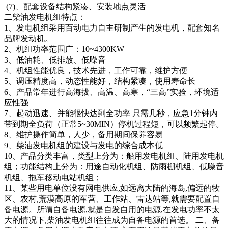
(7)、配套设备结构紧凑、安装地点灵活
二柴油发电机组特点：
1、发电机组采用百动电力自主研制产生的发电机，配套知名
品牌发动机。
2、机组功率范围广：10~4300KW
3、低油耗、低排放、低噪音
4、机组性能优良，技术先进，工作可靠，维护方便
5、调压精度高，动态性能好，结构紧凑，使用寿命长
6、产品常年进行高海拔、高温、高寒，“三高”实验，环境适
应性强
7、起动迅速、并能很快达到全功率 只需几秒，应急1分钟内
带到期全负荷（正常5~30MIN）停机过程短，可以频繁起停。
8、维护操作简单，人少，备用期间保养容易
9、柴油发电机组的建设与发电的综合成本低
10、产品分类丰富，类型上分为：船用发电机组、陆用发电机
组；功能结构上分为：用途自动化机组、防雨棚机组、低噪音
机组、拖车移动电站机组；
11、某些用电单位没有网电供应,如远离大陆的海岛,偏远的牧
区、农村,荒漠高原的军营、工作站、雷达站等,就需要配置自
备电源。所谓自备电源,就是自发自用的电源,在发电功率不太
大的情况下,柴油发电机组往往成为自备电源的首选。 二、备