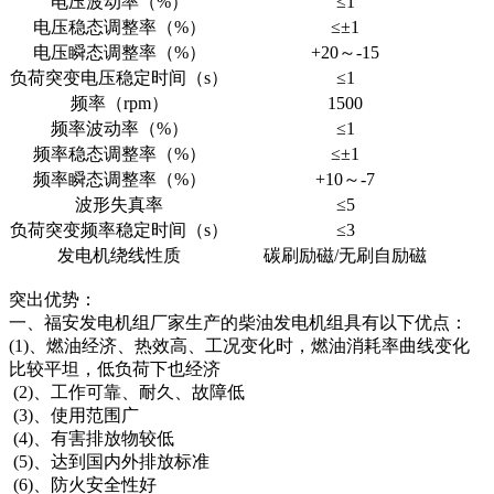
电压波动率（%）
≤1
电压稳态调整率（%）
≤±1
电压瞬态调整率（%）
+20～-15
负荷突变电压稳定时间（s）
≤1
频率（rpm）
1500
频率波动率（%）
≤1
频率稳态调整率（%）
≤±1
频率瞬态调整率（%）
+10～-7
波形失真率
≤5
负荷突变频率稳定时间（s）
≤3
发电机绕线性质
碳刷励磁/无刷自励磁
突出优势：
一、福安发电机组厂家生产的柴油发电机组具有以下优点：
(1)、燃油经济、热效高、工况变化时，燃油消耗率曲线变化
比较平坦，低负荷下也经济
(2)、工作可靠、耐久、故障低
(3)、使用范围广
(4)、有害排放物较低
(5)、达到国内外排放标准
(6)、防火安全性好