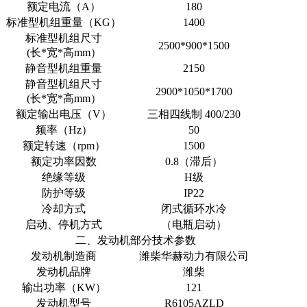
额定电流（A）
180
标准型机组重量（KG）
1400
标准型机组尺寸
2500*900*1500
(长*宽*高mm）
静音型机组重量
2150
静音型机组尺寸
2900*1050*1700
(长*宽*高mm）
额定输出电压（V）
三相四线制 400/230
频率（Hz）
50
额定转速（rpm）
1500
额定功率因数
0.8（滞后）
绝缘等级
H级
防护等级
IP22
冷却方式
闭式循环水冷
启动、停机方式
（电瓶启动）
二、发动机部分技术参数
发动机制造商
潍柴华赫动力有限公司
发动机品牌
潍柴
输出功率（KW）
121
发动机型号
R6105AZLD