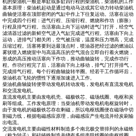
机的柴油机一般是单缸或多缸四行程的柴油机，柴油机的工作
基本原理：柴油机起动是通过电动马达或其它动力转动柴油机
曲轴使活塞在顶部密闭的气缸中作上下往复运动。活塞在运动
中完成四个行程：进气行程、压缩行程、燃烧和作功（膨胀）
行程及排气行程。当活塞由上向下运动时进气门打开，经空气
滤清器过滤的新鲜空气进入气缸完成进气行程。活塞由下向上
运动，进排气门都关闭，空气被压缩，温度和压力增高，完成
压缩过程。活塞将要到达最顶点时，喷油器把经过滤的燃油以
雾状喷入燃烧室中与高温高压的空气混合立即自行着火燃烧，
形成的高压推动活塞向下作功，推动曲轴旋转，完成作功行
程。作功行程完了后，活塞由下向上移动，排气门打开排气，
完成排气行程。每个行程曲轴旋转半圈。经若干工作循环后，
柴油机在飞轮的惯性下逐渐加速进入工作。
柴油机曲轴旋转便带动发电机转动发电，发电机有直流发电机
和交流发电机。
直流发电机主要由发电机壳、磁极铁芯、磁场线圈、电枢和炭
刷等组成。工作发电原理：当柴油机带动发电机电枢旋转时，
由于发电机的磁极铁芯存在剩磁，所以电枢线圈便在磁场中切
割磁力线，根据电磁感应原理，由磁感应产生电流并经炭刷输
出电流。
交流发电机主要由磁性材料制造多个南北极交替排列的永磁铁
（称为转子）和硅铸铁制造并绕有多组串联线圈的电枢线圈