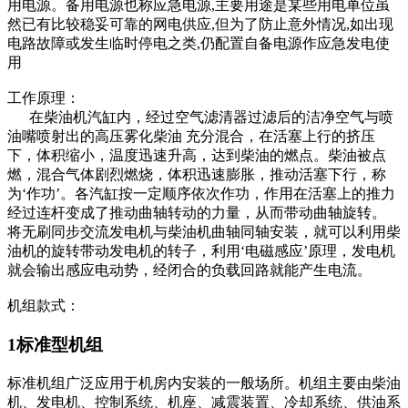
用电源。备用电源也称应急电源,主要用途是某些用电单位虽
然已有比较稳妥可靠的网电供应,但为了防止意外情况,如出现
电路故障或发生临时停电之类,仍配置自备电源作应急发电使
用
工作原理：
在柴油机汽缸内，经过空气滤清器过滤后的洁净空气与喷
油嘴喷射出的高压雾化柴油 充分混合，在活塞上行的挤压
下，体积缩小，温度迅速升高，达到柴油的燃点。柴油被点
燃，混合气体剧烈燃烧，体积迅速膨胀，推动活塞下行，称
为‘作功’。各汽缸按一定顺序依次作功，作用在活塞上的推力
经过连杆变成了推动曲轴转动的力量，从而带动曲轴旋转。
将无刷同步交流发电机与柴油机曲轴同轴安装，就可以利用柴
油机的旋转带动发电机的转子，利用‘电磁感应’原理，发电机
就会输出感应电动势，经闭合的负载回路就能产生电流。
机组款式：
1标准型机组
标准机组广泛应用于机房内安装的一般场所。机组主要由柴油
机、发电机、控制系统、机座、减震装置、冷却系统、供油系