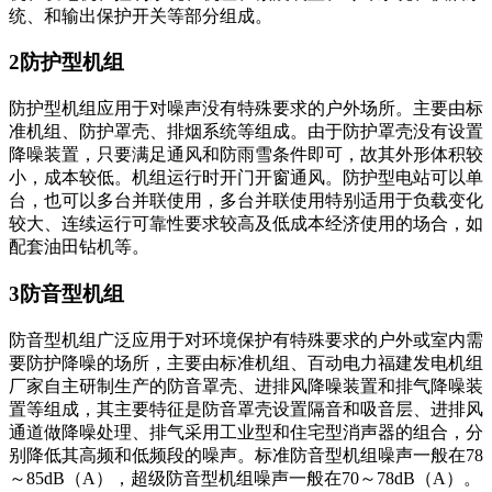
统、和输出保护开关等部分组成。
2防护型机组
防护型机组应用于对噪声没有特殊要求的户外场所。主要由标
准机组、防护罩壳、排烟系统等组成。由于防护罩壳没有设置
降噪装置，只要满足通风和防雨雪条件即可，故其外形体积较
小，成本较低。机组运行时开门开窗通风。防护型电站可以单
台，也可以多台并联使用，多台并联使用特别适用于负载变化
较大、连续运行可靠性要求较高及低成本经济使用的场合，如
配套油田钻机等。
3防音型机组
防音型机组广泛应用于对环境保护有特殊要求的户外或室内需
要防护降噪的场所，主要由标准机组、百动电力福建发电机组
厂家自主研制生产的防音罩壳、进排风降噪装置和排气降噪装
置等组成，其主要特征是防音罩壳设置隔音和吸音层、进排风
通道做降噪处理、排气采用工业型和住宅型消声器的组合，分
别降低其高频和低频段的噪声。标准防音型机组噪声一般在78
～85dB（A），超级防音型机组噪声一般在70～78dB（A）。