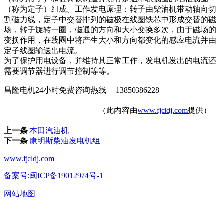
（称为定子）组成。工作发电原理：转子由柴油机带动轴向切
割磁力线，定子中交替排列的磁极在线圈铁芯中形成交替的磁
场，转子旋转一圈，磁通的方向和大小变换多次，由于磁场的
变换作用，在线圈中将产生大小和方向都变化的感应电流并由
定子线圈输送出电流。
为了保护用电设备，并维持其正常工作，发电机发出的电流还
需要调节器进行调节控制等等。
昌隆电机24小时免费咨询热线： 13850386228
（此内容由
www.fjcldj.com
提供）
上一条
本田汽油机
下一条
康明斯柴油发电机组
www.fjcldj.com
备案号:闽ICP备19012974号-1
网站地图