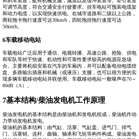
和刹车装置，配有机械支腿，减震以及缓冲装置等。牵引装置
可调节高度，符合交通安全行驶要求。挂车电站可预装电缆架
和动力电缆，以实现快速供电。在城市道路和二级以上公路，
两轮拖卡拖行速度可达30km/h，四轮拖挂拖行速度可达
50km/h。
6车载移动电站
车载电站广泛应用于通信、电视转播、高速公路、抢险、供电
和军队等对于快速、机动性和可靠性要求较高的电源应急场
合。主要将机组安装在汽车的车厢内，并可以配备电动电缆绞
盘、多路输出插座和机械（或液压）支腿，也可以很方便的实
现多辆车载移动电站并联使用。车载移动电站一般噪声在70～
80dB（A）。
7基本结构/柴油发电机工作原理
柴油发电机的基本结构是由柴油机和发电机组成，柴油机作动
力带动发电机发电。
柴油机的基本结构：由气缸、活塞、气缸盖、进气门、排气
门、活塞销、连杆、曲轴、轴承和飞轮等构件构成。柴油发电