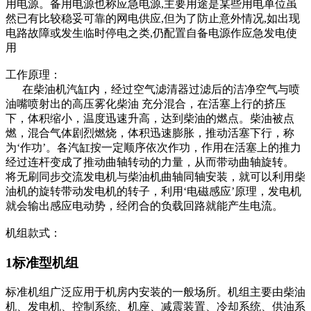
用电源。备用电源也称应急电源,主要用途是某些用电单位虽
然已有比较稳妥可靠的网电供应,但为了防止意外情况,如出现
电路故障或发生临时停电之类,仍配置自备电源作应急发电使
用
工作原理：
在柴油机汽缸内，经过空气滤清器过滤后的洁净空气与喷
油嘴喷射出的高压雾化柴油 充分混合，在活塞上行的挤压
下，体积缩小，温度迅速升高，达到柴油的燃点。柴油被点
燃，混合气体剧烈燃烧，体积迅速膨胀，推动活塞下行，称
为‘作功’。各汽缸按一定顺序依次作功，作用在活塞上的推力
经过连杆变成了推动曲轴转动的力量，从而带动曲轴旋转。
将无刷同步交流发电机与柴油机曲轴同轴安装，就可以利用柴
油机的旋转带动发电机的转子，利用‘电磁感应’原理，发电机
就会输出感应电动势，经闭合的负载回路就能产生电流。
机组款式：
1标准型机组
标准机组广泛应用于机房内安装的一般场所。机组主要由柴油
机、发电机、控制系统、机座、减震装置、冷却系统、供油系