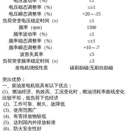
电压波动率（%）
≤1
电压稳态调整率（%）
≤±1
电压瞬态调整率（%）
+20～-15
负荷突变电压稳定时间（s）
≤1
频率（rpm）
1500
频率波动率（%）
≤1
频率稳态调整率（%）
≤±1
频率瞬态调整率（%）
+10～-7
波形失真率
≤5
负荷突变频率稳定时间（s）
≤3
发电机绕线性质
碳刷励磁/无刷自励磁
突出优势：
一、柴油发电机组具有以下优点：
(1)、燃油经济、热效高、工况变化时，燃油消耗率曲线变化
比较平坦，低负荷下也经济
(2)、工作可靠、耐久、故障低
(3)、使用范围广
(4)、有害排放物较低
(5)、达到国内外排放标准
(6)、防火安全性好