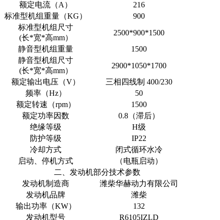
额定电流（A）
216
标准型机组重量（KG）
900
标准型机组尺寸
2500*900*1500
(长*宽*高mm）
静音型机组重量
1500
静音型机组尺寸
2900*1050*1700
(长*宽*高mm）
额定输出电压（V）
三相四线制 400/230
频率（Hz）
50
额定转速（rpm）
1500
额定功率因数
0.8（滞后）
绝缘等级
H级
防护等级
IP22
冷却方式
闭式循环水冷
启动、停机方式
（电瓶启动）
二、发动机部分技术参数
发动机制造商
潍柴华赫动力有限公司
发动机品牌
潍柴
输出功率（KW）
132
发动机型号
R6105IZLD