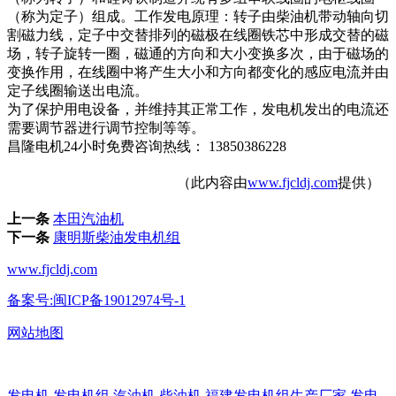
（称为定子）组成。工作发电原理：转子由柴油机带动轴向切
割磁力线，定子中交替排列的磁极在线圈铁芯中形成交替的磁
场，转子旋转一圈，磁通的方向和大小变换多次，由于磁场的
变换作用，在线圈中将产生大小和方向都变化的感应电流并由
定子线圈输送出电流。
为了保护用电设备，并维持其正常工作，发电机发出的电流还
需要调节器进行调节控制等等。
昌隆电机24小时免费咨询热线： 13850386228
（此内容由
www.fjcldj.com
提供）
上一条
本田汽油机
下一条
康明斯柴油发电机组
www.fjcldj.com
备案号:闽ICP备19012974号-1
网站地图
发电机
,
发电机组
,
汽油机
,
柴油机
,
福建发电机组生产厂家
,
发电