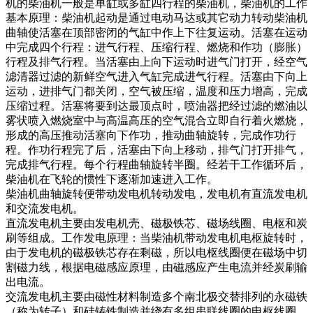
机的柴油机一般是单缸或多缸四行程的柴油机，柴油机的工作
基本原理：柴油机起动是通过电动马达或其它动力转动柴油机
曲轴使活塞在顶部密闭的气缸中作上下往复运动。活塞在运动
中完成四个行程：进气行程、压缩行程、燃烧和作功（膨胀）
行程及排气行程。当活塞由上向下运动时进气门打开，经空气
滤清器过滤的新鲜空气进入气缸完成进气行程。活塞由下向上
运动，进排气门都关闭，空气被压缩，温度和压力增高，完成
压缩过程。活塞将要到达最顶点时，喷油器把经过滤的燃油以
雾状喷入燃烧室中与高温高压的空气混合立即自行着火燃烧，
形成的高压推动活塞向下作功，推动曲轴旋转，完成作功行
程。作功行程完了后，活塞由下向上移动，排气门打开排气，
完成排气行程。每个行程曲轴旋转半圈。经若干工作循环后，
柴油机在飞轮的惯性下逐渐加速进入工作。
柴油机曲轴旋转便带动发电机转动发电，发电机有直流发电机
和交流发电机。
直流发电机主要由发电机壳、磁极铁芯、磁场线圈、电枢和炭
刷等组成。工作发电原理：当柴油机带动发电机电枢旋转时，
由于发电机的磁极铁芯存在剩磁，所以电枢线圈便在磁场中切
割磁力线，根据电磁感应原理，由磁感应产生电流并经炭刷输
出电流。
交流发电机主要由磁性材料制造多个南北极交替排列的永磁铁
（称为转子）和硅铸铁制造并绕有多组串联线圈的电枢线圈