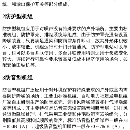
统、和输出保护开关等部分组成。
2防护型机组
防护型机组应用于对噪声没有特殊要求的户外场所。主要由标
准机组、防护罩壳、排烟系统等组成。由于防护罩壳没有设置
降噪装置，只要满足通风和防雨雪条件即可，故其外形体积较
小，成本较低。机组运行时开门开窗通风。防护型电站可以单
台，也可以多台并联使用，多台并联使用特别适用于负载变化
较大、连续运行可靠性要求较高及低成本经济使用的场合，如
配套油田钻机等。
3防音型机组
防音型机组广泛应用于对环境保护有特殊要求的户外或室内需
要防护降噪的场所，主要由标准机组、百动电力福建发电机组
厂家自主研制生产的防音罩壳、进排风降噪装置和排气降噪装
置等组成，其主要特征是防音罩壳设置隔音和吸音层、进排风
通道做降噪处理、排气采用工业型和住宅型消声器的组合，分
别降低其高频和低频段的噪声。标准防音型机组噪声一般在78
～85dB（A），超级防音型机组噪声一般在70～78dB（A）。