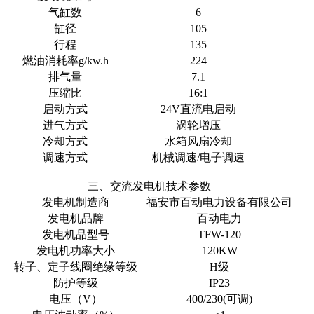
气缸数
6
缸径
105
行程
135
燃油消耗率g/kw.h
224
排气量
7.1
压缩比
16:1
启动方式
24V直流电启动
进气方式
涡轮增压
冷却方式
水箱风扇冷却
调速方式
机械调速/电子调速
三、交流发电机技术参数
发电机制造商
福安市百动电力设备有限公司
发电机品牌
百动电力
发电机品型号
TFW-120
发电机功率大小
120KW
转子、定子线圈绝缘等级
H级
防护等级
IP23
电压（V）
400/230(可调)