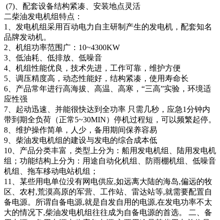
(7)、配套设备结构紧凑、安装地点灵活
二柴油发电机组特点：
1、发电机组采用百动电力自主研制产生的发电机，配套知名
品牌发动机。
2、机组功率范围广：10~4300KW
3、低油耗、低排放、低噪音
4、机组性能优良，技术先进，工作可靠，维护方便
5、调压精度高，动态性能好，结构紧凑，使用寿命长
6、产品常年进行高海拔、高温、高寒，“三高”实验，环境适
应性强
7、起动迅速、并能很快达到全功率 只需几秒，应急1分钟内
带到期全负荷（正常5~30MIN）停机过程短，可以频繁起停。
8、维护操作简单，人少，备用期间保养容易
9、柴油发电机组的建设与发电的综合成本低
10、产品分类丰富，类型上分为：船用发电机组、陆用发电机
组；功能结构上分为：用途自动化机组、防雨棚机组、低噪音
机组、拖车移动电站机组；
11、某些用电单位没有网电供应,如远离大陆的海岛,偏远的牧
区、农村,荒漠高原的军营、工作站、雷达站等,就需要配置自
备电源。所谓自备电源,就是自发自用的电源,在发电功率不太
大的情况下,柴油发电机组往往成为自备电源的首选。 二、备