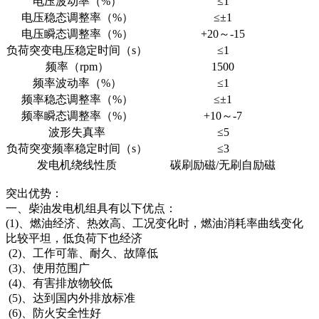
电压波动率（%）
≤1
电压稳态调整率（%）
≤±1
电压瞬态调整率（%）
+20～-15
负荷突变电压稳定时间（s）
≤1
频率（rpm）
1500
频率波动率（%）
≤1
频率稳态调整率（%）
≤±1
频率瞬态调整率（%）
+10～-7
波形失真率
≤5
负荷突变频率稳定时间（s）
≤3
发电机绕线性质
碳刷励磁/无刷自励磁
突出优势：
一、柴油发电机组具有以下优点：
(1)、燃油经济、热效高、工况变化时，燃油消耗率曲线变化
比较平坦，低负荷下也经济
(2)、工作可靠、耐久、故障低
(3)、使用范围广
(4)、有害排放物较低
(5)、达到国内外排放标准
(6)、防火安全性好