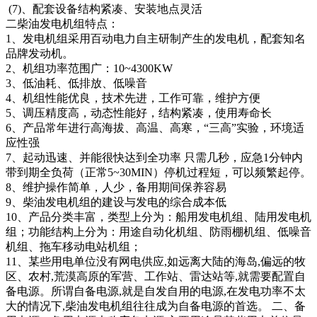
(7)、配套设备结构紧凑、安装地点灵活
二柴油发电机组特点：
1、发电机组采用百动电力自主研制产生的发电机，配套知名
品牌发动机。
2、机组功率范围广：10~4300KW
3、低油耗、低排放、低噪音
4、机组性能优良，技术先进，工作可靠，维护方便
5、调压精度高，动态性能好，结构紧凑，使用寿命长
6、产品常年进行高海拔、高温、高寒，“三高”实验，环境适
应性强
7、起动迅速、并能很快达到全功率 只需几秒，应急1分钟内
带到期全负荷（正常5~30MIN）停机过程短，可以频繁起停。
8、维护操作简单，人少，备用期间保养容易
9、柴油发电机组的建设与发电的综合成本低
10、产品分类丰富，类型上分为：船用发电机组、陆用发电机
组；功能结构上分为：用途自动化机组、防雨棚机组、低噪音
机组、拖车移动电站机组；
11、某些用电单位没有网电供应,如远离大陆的海岛,偏远的牧
区、农村,荒漠高原的军营、工作站、雷达站等,就需要配置自
备电源。所谓自备电源,就是自发自用的电源,在发电功率不太
大的情况下,柴油发电机组往往成为自备电源的首选。 二、备