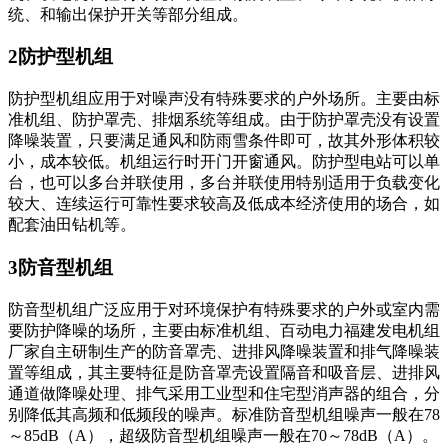
统、和输出保护开关等部分组成。
2防护型机组
防护型机组应用于对噪声没有特殊要求的户外场所。主要由标
准机组、防护罩壳、排烟系统等组成。由于防护罩壳没有设置
降噪装置，只要满足通风和防雨雪条件即可，故其外形体积较
小，成本较低。机组运行时开门开窗通风。防护型电站可以单
台，也可以多台并联使用，多台并联使用特别适用于负载变化
较大、连续运行可靠性要求较高及低成本经济使用的场合，如
配套油田钻机等。
3防音型机组
防音型机组广泛应用于对环境保护有特殊要求的户外或室内需
要防护降噪的场所，主要由标准机组、百动电力福建发电机组
厂家自主研制生产的防音罩壳、进排风降噪装置和排气降噪装
置等组成，其主要特征是防音罩壳设置隔音和吸音层、进排风
通道做降噪处理、排气采用工业型和住宅型消声器的组合，分
别降低其高频和低频段的噪声。标准防音型机组噪声一般在78
～85dB（A），超级防音型机组噪声一般在70～78dB（A）。