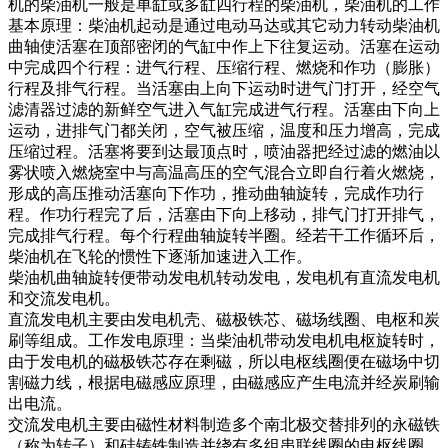
机的柴油机一般是单缸或多缸四行程的柴油机，柴油机的工作
基本原理：柴油机起动是通过电动马达或其它动力转动柴油机
曲轴使活塞在顶部密闭的气缸中作上下往复运动。活塞在运动
中完成四个行程：进气行程、压缩行程、燃烧和作功（膨胀）
行程及排气行程。当活塞由上向下运动时进气门打开，经空气
滤清器过滤的新鲜空气进入气缸完成进气行程。活塞由下向上
运动，进排气门都关闭，空气被压缩，温度和压力增高，完成
压缩过程。活塞将要到达最顶点时，喷油器把经过滤的燃油以
雾状喷入燃烧室中与高温高压的空气混合立即自行着火燃烧，
形成的高压推动活塞向下作功，推动曲轴旋转，完成作功行
程。作功行程完了后，活塞由下向上移动，排气门打开排气，
完成排气行程。每个行程曲轴旋转半圈。经若干工作循环后，
柴油机在飞轮的惯性下逐渐加速进入工作。
柴油机曲轴旋转便带动发电机转动发电，发电机有直流发电机
和交流发电机。
直流发电机主要由发电机壳、磁极铁芯、磁场线圈、电枢和炭
刷等组成。工作发电原理：当柴油机带动发电机电枢旋转时，
由于发电机的磁极铁芯存在剩磁，所以电枢线圈便在磁场中切
割磁力线，根据电磁感应原理，由磁感应产生电流并经炭刷输
出电流。
交流发电机主要由磁性材料制造多个南北极交替排列的永磁铁
（称为转子）和硅铸铁制造并绕有多组串联线圈的电枢线圈