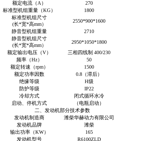
额定电流（A）
270
标准型机组重量（KG）
1800
标准型机组尺寸
2550*900*1600
(长*宽*高mm）
静音型机组重量
2710
静音型机组尺寸
2950*1050*1800
(长*宽*高mm）
额定输出电压（V）
三相四线制 400/230
频率（Hz）
50
额定转速（rpm）
1500
额定功率因数
0.8（滞后）
绝缘等级
H级
防护等级
IP22
冷却方式
闭式循环水冷
启动、停机方式
（电瓶启动）
二、发动机部分技术参数
发动机制造商
潍柴华赫动力有限公司
发动机品牌
潍柴
输出功率（KW）
165
发动机型号
R6100ZLD