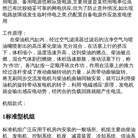
用电源。备用电源也称应急电源,主要用途是某些用电单位虽
然已有比较稳妥可靠的网电供应,但为了防止意外情况,如出现
电路故障或发生临时停电之类,仍配置自备电源作应急发电使
用
工作原理：
在柴油机汽缸内，经过空气滤清器过滤后的洁净空气与喷
油嘴喷射出的高压雾化柴油 充分混合，在活塞上行的挤压
下，体积缩小，温度迅速升高，达到柴油的燃点。柴油被点
燃，混合气体剧烈燃烧，体积迅速膨胀，推动活塞下行，称
为‘作功’。各汽缸按一定顺序依次作功，作用在活塞上的推力
经过连杆变成了推动曲轴转动的力量，从而带动曲轴旋转。
将无刷同步交流发电机与柴油机曲轴同轴安装，就可以利用柴
油机的旋转带动发电机的转子，利用‘电磁感应’原理，发电机
就会输出感应电动势，经闭合的负载回路就能产生电流。
机组款式：
1标准型机组
标准机组广泛应用于机房内安装的一般场所。机组主要由柴油
机、发电机、控制系统、机座、减震装置、冷却系统、供油系