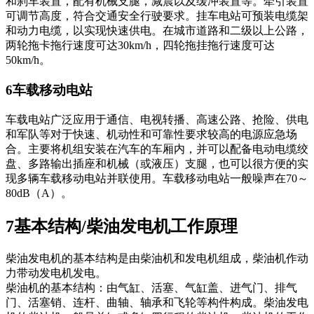
和刹车装置，配有机械支腿，减震以及缓冲装置等。牵引装置
可调节高度，符合交通安全行驶要求。挂车电站可预装电缆架
和动力电缆，以实现快速供电。在城市道路和二级以上公路，
两轮拖卡拖行速度可达30km/h，四轮拖挂拖行速度可达
50km/h。
6车载移动电站
车载电站广泛应用于通信、电视转播、高速公路、抢险、供电
和军队等对于快速、机动性和可靠性要求较高的电源应急场
合。主要将机组安装在汽车的车厢内，并可以配备电动电缆绞
盘、多路输出插座和机械（或液压）支腿，也可以很方便的实
现多辆车载移动电站并联使用。车载移动电站一般噪声在70～
80dB（A）。
7基本结构/柴油发电机工作原理
柴油发电机的基本结构是由柴油机和发电机组成，柴油机作动
力带动发电机发电。
柴油机的基本结构：由气缸、活塞、气缸盖、进气门、排气
门、活塞销、连杆、曲轴、轴承和飞轮等构件构成。柴油发电