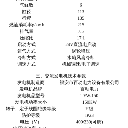
气缸数
6
缸径
113
行程
135
燃油消耗率g/kw.h
215
排气量
7.5
压缩比
17:1
启动方式
24V直流电启动
进气方式
涡轮增压
冷却方式
水箱风扇冷却
调速方式
机械调速/电子调速
三、交流发电机技术参数
发电机制造商
福安市百动电力设备有限公司
发电机品牌
百动电力
发电机品型号
TFW-150
发电机功率大小
150KW
转子、定子线圈绝缘等级
H级
防护等级
IP23
电压（V）
400/230(可调)