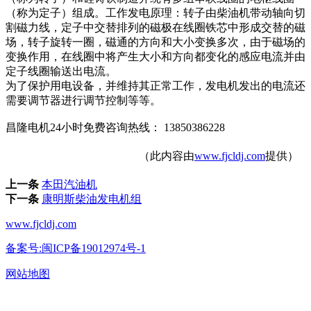
（称为定子）组成。工作发电原理：转子由柴油机带动轴向切
割磁力线，定子中交替排列的磁极在线圈铁芯中形成交替的磁
场，转子旋转一圈，磁通的方向和大小变换多次，由于磁场的
变换作用，在线圈中将产生大小和方向都变化的感应电流并由
定子线圈输送出电流。
为了保护用电设备，并维持其正常工作，发电机发出的电流还
需要调节器进行调节控制等等。
昌隆电机24小时免费咨询热线： 13850386228
（此内容由
www.fjcldj.com
提供）
上一条
本田汽油机
下一条
康明斯柴油发电机组
www.fjcldj.com
备案号:闽ICP备19012974号-1
网站地图