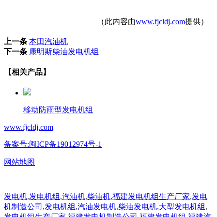
（此内容由
www.fjcldj.com
提供）
上一条
本田汽油机
下一条
康明斯柴油发电机组
【相关产品】
移动防雨型发电机组
www.fjcldj.com
备案号:闽ICP备19012974号-1
网站地图
发电机
,
发电机组
,
汽油机
,
柴油机
,
福建发电机组生产厂家
,
发电
机制造公司
,
发电机组
,
汽油发电机
,
柴油发电机
,
大型发电机组
,
发电机组生产厂家
,
福建发电机制造公司
,
福建发电机组
,
福建汽