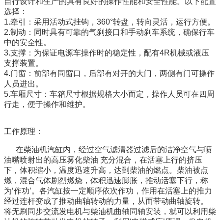
自行设计和生产的具有良好的操作性能和安全性能。以下配置
选择：
1.牵引：采用活动式挂钩，360°转盘，转向灵活，运行方便。
2.制动：同时具有可靠的气刹接口和手动刹车系统，确保行车
中的安全性。
3.支撑：为保证电源车操作时的稳定性，配有4R机械或液压
支撑装置。
4.门窗：前部有同窗口，后部有对开的大门，两侧有门可操作
人员进出。
5.车厢尺寸：车箱尺寸根据规格大小而定，操作人员可在四周
行走，便于操作和维护。
工作原理：
在柴油机汽缸内，经过空气滤清器过滤后的洁净空气与喷
油嘴喷射出的高压雾化柴油 充分混合，在活塞上行的挤压
下，体积缩小，温度迅速升高，达到柴油的燃点。柴油被点
燃，混合气体剧烈燃烧，体积迅速膨胀，推动活塞下行，称
为‘作功’。各汽缸按一定顺序依次作功，作用在活塞上的推力
经过连杆变成了推动曲轴转动的力量，从而带动曲轴旋转。
将无刷同步交流发电机与柴油机曲轴同轴安装，就可以利用柴