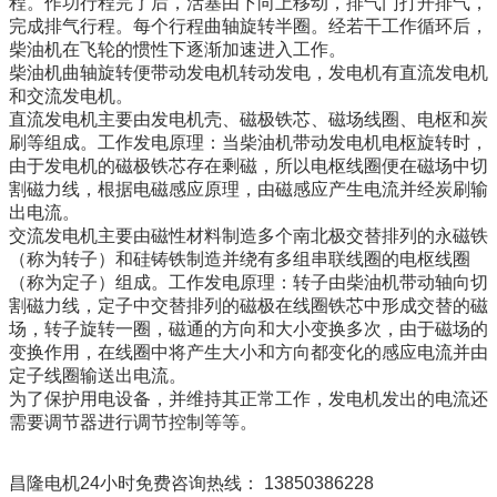
程。作功行程完了后，活塞由下向上移动，排气门打开排气，
完成排气行程。每个行程曲轴旋转半圈。经若干工作循环后，
柴油机在飞轮的惯性下逐渐加速进入工作。
柴油机曲轴旋转便带动发电机转动发电，发电机有直流发电机
和交流发电机。
直流发电机主要由发电机壳、磁极铁芯、磁场线圈、电枢和炭
刷等组成。工作发电原理：当柴油机带动发电机电枢旋转时，
由于发电机的磁极铁芯存在剩磁，所以电枢线圈便在磁场中切
割磁力线，根据电磁感应原理，由磁感应产生电流并经炭刷输
出电流。
交流发电机主要由磁性材料制造多个南北极交替排列的永磁铁
（称为转子）和硅铸铁制造并绕有多组串联线圈的电枢线圈
（称为定子）组成。工作发电原理：转子由柴油机带动轴向切
割磁力线，定子中交替排列的磁极在线圈铁芯中形成交替的磁
场，转子旋转一圈，磁通的方向和大小变换多次，由于磁场的
变换作用，在线圈中将产生大小和方向都变化的感应电流并由
定子线圈输送出电流。
为了保护用电设备，并维持其正常工作，发电机发出的电流还
需要调节器进行调节控制等等。
昌隆电机24小时免费咨询热线： 13850386228