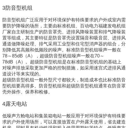
3防音型机组
防音型机组广泛应用于对环境保护有特殊要求的户外或室内需
要防护降噪的场所，主要由标准机组、百动电力福建发电机组
厂家自主研制生产的防音罩壳、进排风降噪装置和排气降噪装
置等组成，其主要特征是防音罩壳设置隔音和吸音层、进排风
通道做降噪处理、排气采用工业型和住宅型消声器的组合，分
别降低其高频和低频段的噪声。标准防音型机组噪声一般在
78～85dB（A），超级防音型机组噪声一般在70～
78dB（A）。超级防音型机组是在标准防音型机组的基础上
对噪声排放采取更加严格的控制措施，如采用迷宫式进排风通
道设计等来实现的。
超级防音型机组一般外型尺寸都较大，制造成本也比标准防音
型机组要高得多。防音型机组和超级防音型机组通常在防音罩
壳外操作、保养和检修。
4露天电站
低噪声方舱电站和集装箱电站一般应用于对环境保护有特殊要
求的户外使用场所，可以直接放置在户外露天使用，省去建造
机房，同时具有机动性强和投入使用周期短等特点。低噪声方