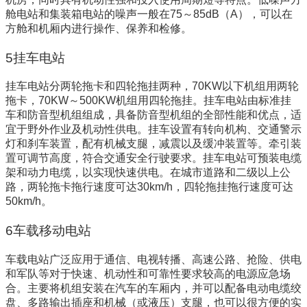
舱电站和集装箱电站的噪声一般在75～85dB（A），可以在
方舱和机厢内进行操作、保养和检修。
5挂车电站
挂车电站分两轮拖卡和四轮拖挂两种，70KW以下机组用两轮
拖卡，70KW～500KW机组用四轮拖挂。挂车电站由标准挂
车和防音型机组组成，具备防音型机组的全部性能和优点，适
宜于野外作业及机动性供电。挂车设置有转向机构、交通警示
灯和刹车装置，配有机械支腿，减震以及缓冲装置等。牵引装
置可调节高度，符合交通安全行驶要求。挂车电站可预装电缆
架和动力电缆，以实现快速供电。在城市道路和二级以上公
路，两轮拖卡拖行速度可达30km/h，四轮拖挂拖行速度可达
50km/h。
6车载移动电站
车载电站广泛应用于通信、电视转播、高速公路、抢险、供电
和军队等对于快速、机动性和可靠性要求较高的电源应急场
合。主要将机组安装在汽车的车厢内，并可以配备电动电缆绞
盘、多路输出插座和机械（或液压）支腿，也可以很方便的实