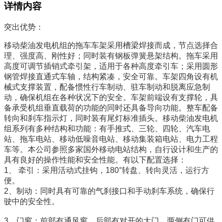
详情内容
突出优势：
移动柴油发电机组的拖车车架采用槽梁焊接而成，节点选择合
理、强度高、刚性好；同时装有钢板弹簧悬架结构。拖车采用
高度可调节插销式牵引架，适用于各种高度牵引车；采用圆形
钢管焊接直通式车轴，结构紧凑，安全可靠。车架四角设有机
械式支撑装置，配备惯性行车制动、驻车制动和脱离应急制
动，确保机组在各种状况下的安全。车架前端设有支撑轮，具
备承受机组垂直载荷的功能的同时还具备导向功能。整车配备
转向和刹车指示灯，同时装有尾灯标准插头。移动柴油发电机
组系列有多种结构和功能：有手推式、三轮、四轮、汽车电
站、拖车电站、移动低噪音电站、移动集装箱电站、电力工程
车等。本公司参照多家国外移动电站结构，自行设计和生产的
具有良好的操作性能和安全性能。有以下配置选择：
1、 牵引：采用活动式挂钩，180°转盘、转向灵活，运行方
便。
2、制动：同时具有可靠的气刹接口和手动刹车系统，确保行
驶中的安全性。
3、门窗：前部有通风窗，后部有对开的大门，两侧有门可供