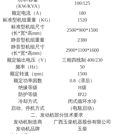
100/125
（KW/KVA）
额定电流（A）
180
标准型机组重量（KG）
1520
标准型机组尺寸
2500*900*1500
(长*宽*高mm）
静音型机组重量
2380
静音型机组尺寸
2900*1100*1600
(长*宽*高mm）
额定输出电压（V）
三相四线制 400/230
频率（Hz）
50
额定转速（rpm）
1500
额定功率因数
0.8（滞后）
绝缘等级
H级
防护等级
IP22
冷却方式
闭式循环水冷
启动、停机方式
（电瓶启动）
二、发动机部分技术要求
发动机制造商
广西玉柴机器股份有限公司
发动机品牌
玉柴