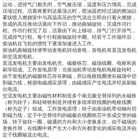
运动，进排气门都关闭，空气被压缩，温度和压力增高，完成
压缩过程。活塞将要到达最顶点时，喷油器把经过滤的燃油以
雾状喷入燃烧室中与高温高压的空气混合立即自行着火燃烧，
形成的高压推动活塞向下作功，推动曲轴旋转，完成作功行
程。作功行程完了后，活塞由下向上移动，排气门打开排气，
完成排气行程。每个行程曲轴旋转半圈。经若干工作循环后，
柴油机在飞轮的惯性下逐渐加速进入工作。
柴油机曲轴旋转便带动发电机转动发电，发电机有直流发电机
和交流发电机。
直流发电机主要由发电机壳、磁极铁芯、磁场线圈、电枢和炭
刷等组成。工作发电原理：当柴油机带动发电机电枢旋转时，
由于发电机的磁极铁芯存在剩磁，所以电枢线圈便在磁场中切
割磁力线，根据电磁感应原理，由磁感应产生电流并经炭刷输
出电流。
交流发电机主要由磁性材料制造多个南北极交替排列的永磁铁
（称为转子）和硅铸铁制造并绕有多组串联线圈的电枢线圈
（称为定子）组成。工作发电原理：转子由柴油机带动轴向切
割磁力线，定子中交替排列的磁极在线圈铁芯中形成交替的磁
场，转子旋转一圈，磁通的方向和大小变换多次，由于磁场的
变换作用，在线圈中将产生大小和方向都变化的感应电流并由
定子线圈输送出电流。