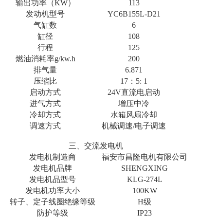
输出功率（KW）
113
发动机型号
YC6B155L-D21
气缸数
6
缸径
108
行程
125
燃油消耗率g/kw.h
200
排气量
6.871
压缩比
17：5: 1
启动方式
24V直流电启动
进气方式
增压中冷
冷却方式
水箱风扇冷却
调速方式
机械调速/电子调速
三、交流发电机
发电机制造商
福安市昌隆电机有限公司
发电机品牌
SHENGXING
发电机品型号
KLG-274L
发电机功率大小
100KW
转子、定子线圈绝缘等级
H级
防护等级
IP23