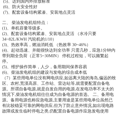
(5)、达到国内外排放标准
(6)、防火安全性好
(7)、配套设备结构紧凑、安装地点灵活
二、 柴油发电机组特点：
(1)、单机容量等级多。
(2)、配套设备结构紧凑、安装地点灵活 （水冷只要
34~82L/KWH 汽轮机的1/10）
(3)、热效率高，燃油消耗低 （热效率 30~46%）
(4)、起动迅速、并能很快达到全功率 只需几秒，应急1分钟内
带到期全负荷（正常5~30MIN） 停机过程短，可以频繁起
停。
(5)、维护操作简单，人少，备用期间保养容易
(6)、柴油发电机组的建设与发电的综合成本低
（7）某些用电单位没有网电供应,如远离大陆的海岛,偏远的牧
区、农村,荒漠高原、工作站、雷达站等,就需要配置自备电
源。所谓自备电源,就是自发自用的电源,在发电功率不太大的
情况下,柴油发电机组往往成为自备电源的首选。 二、备用电
源。备用电源也称应急电源,主要用途是某些用电单位虽然已
有比较稳妥可靠的网电供应,但为了防止意外情况,如出现电路
故障或发生临时停电之类,仍配置自备电源作应急发电使用