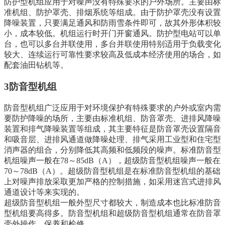
防护型机组应用于对噪声没有特殊要求的户外场所。主要由标
准机组、防护罩壳、排烟系统等组成。由于防护罩壳没有设置
降噪装置，只要满足通风和防雨雪条件即可，故其外形体积较
小，成本较低。机组运行时开门开窗通风。防护型电站可以单
台，也可以多台并联使用，多台并联使用特别适用于负载变化
较大、连续运行可靠性要求较高及低成本经济使用的场合，如
配套油田钻机等。
3防音型机组
防音型机组广泛应用于对环境保护有特殊要求的户外或室内需
要防护降噪的场所，主要由标准机组、防音罩壳、进排风降噪
装置和排气降噪装置等组成，其主要特征是防音罩壳设置隔音
和吸音层、进排风通道做降噪处理、排气采用工业型和住宅型
消声器的组合，分别降低其高频和低频段的噪声。标准防音型
机组噪声一般在78～85dB（A），超级防音型机组噪声一般在
70～78dB（A）。超级防音型机组是在标准防音型机组的基础
上对噪声排放采取更加严格的控制措施，如采用迷宫式进排风
通道设计等来实现的。
超级防音型机组一般外型尺寸都较大，制造成本也比标准防音
型机组要高得多。防音型机组和超级防音型机组通常在防音罩
壳外操作、保养和检修。