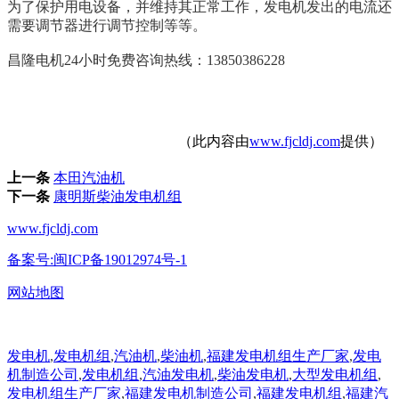
为了保护用电设备，并维持其正常工作，发电机发出的电流还
需要调节器进行调节控制等等。
昌隆电机24小时免费咨询热线：13850386228
（此内容由
www.fjcldj.com
提供）
上一条
本田汽油机
下一条
康明斯柴油发电机组
www.fjcldj.com
备案号:闽ICP备19012974号-1
网站地图
发电机
,
发电机组
,
汽油机
,
柴油机
,
福建发电机组生产厂家
,
发电
机制造公司
,
发电机组
,
汽油发电机
,
柴油发电机
,
大型发电机组
,
发电机组生产厂家
,
福建发电机制造公司
,
福建发电机组
,
福建汽