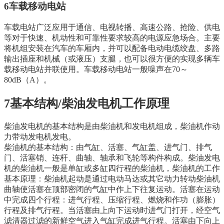
6车载移动电站
车载电站广泛应用于通信、电视转播、高速公路、抢险、供电
等对于快速、机动性和可靠性要求较高的电源应急场合。主要
将机组安装在汽车的车厢内，并可以配备电动电缆绞盘、多路
输出插座和机械（或液压）支腿，也可以很方便的实现多辆车
载移动电站并联使用。车载移动电站一般噪声在70～
80dB（A）。
7基本结构/柴油发电机工作原理
柴油发电机的基本结构是由柴油机和发电机组成，柴油机作动
力带动发电机发电。
柴油机的基本结构：由气缸、活塞、气缸盖、进气门、排气
门、活塞销、连杆、曲轴、轴承和飞轮等构件构成。柴油发电
机的柴油机一般是单缸或多缸四行程的柴油机，柴油机的工作
基本原理：柴油机起动是通过电动马达或其它动力转动柴油机
曲轴使活塞在顶部密闭的气缸中作上下往复运动。活塞在运动
中完成四个行程：进气行程、压缩行程、燃烧和作功（膨胀）
行程及排气行程。当活塞由上向下运动时进气门打开，经空气
滤清器过滤的新鲜空气进入气缸完成进气行程。活塞由下向上