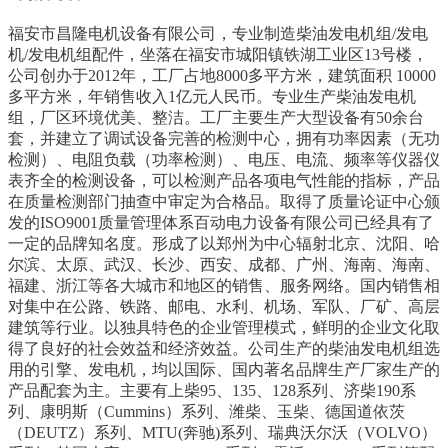
福安市昌隆电机设备有限公司，专业制造柴油发电机组/发电
机/发电机组配件，坐落在福安市城阳镇铁湖工业区13号楼，
公司创办于2012年，工厂占地8000多平方米，建筑面积 10000
多
平方米，年销售收入1亿元人民币。专业生产柴油发电机
组，厂区环境优美、整洁。工厂主要生产大型设备有50余台
套，并建立了调试设备完善的检测中心，拥有功率因
素（无功
检测）、电阻负载（功率检测）、电压、电流、频率等仪器仪
表齐全的检测设备，可以检测产品各项电气性能的指标，产品
在质量检测部门抽查中审定为
合格品。取得了质量论证中心颁
发的ISO9001质量管理体系百动电力设备有限公司已经具有了
一定的品牌知名度。形成了以郑州为中心辐射北京、沈阳、哈
尔滨、
太原、武汉、长沙、西安、成都、广州、海南、海南、
福建、浙江等各大城市和地区的销售、服务网络。国内销售相
对集中在公路、铁路、邮电、水利、机场、军队、
厂矿、高层
建筑等行业。以独具特色的企业管理模式，鲜明的企业文化取
得了良好的社会效益和经济效益。公司生产的柴油发电机组选
用的引擎、发电机，均以国际、
国内著名品牌生产厂家生产的
产品配套为主。主要有上柴95、135、128系列、济柴190系
列、康明斯（Cummins）系列、潍柴、玉柴、德国道依茨
（DEUTZ）系列、
MTU(奔驰)系列、瑞典沃尔沃（VOLVO）