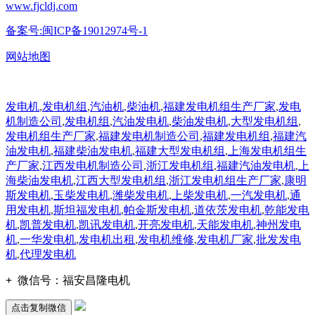
www.fjcldj.com
备案号:闽ICP备19012974号-1
网站地图
发电机
,
发电机组
,
汽油机
,
柴油机
,
福建发电机组生产厂家
,
发电
机制造公司
,
发电机组
,
汽油发电机
,
柴油发电机
,
大型发电机组
,
发电机组生产厂家
,
福建发电机制造公司
,
福建发电机组
,
福建汽
油发电机
,
福建柴油发电机
,
福建大型发电机组
,
上海发电机组生
产厂家
,
江西发电机制造公司
,
浙江发电机组
,
福建汽油发电机
,
上
海柴油发电机
,
江西大型发电机组
,
浙江发电机组生产厂家
,
康明
斯发电机
,
玉柴发电机
,
潍柴发电机
,
上柴发电机
,
一汽发电机
,
通
用发电机
,
斯坦福发电机
,
帕金斯发电机
,
道依茨发电机
,
乾能发电
机
,
凯普发电机
,
凯讯发电机
,
开亮发电机
,
天能发电机
,
神州发电
机
,
一华发电机
,
发电机出租
,
发电机维修
,
发电机厂家
,
批发发电
机
,
代理发电机
+
微信号：
福安昌隆电机
点击复制微信