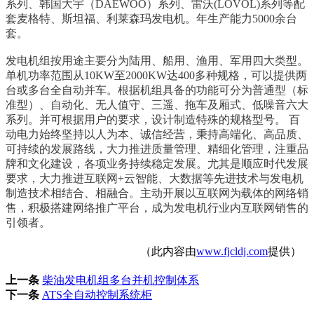
系列、韩国大宇（DAEWOO）系列、雷沃(LOVOL)系列等配
套麦格特、斯坦福、利莱森玛发电机。年生产能力5000余台
套。
发电机组按用途主要分为陆用、船用、渔用、军用四大类型。
单机功率范围从10KW至2000KW达400多种规格，可以提供两
台或多台全自动并车。根据机组具备的功能
可分为普通型（标
准型）、自动化、无人值守、三遥、拖车及厢式、低噪音六大
系列。并可根据用户的要求，设计制造特殊的规格型号。 百
动电力始终坚持以人为本、
诚信经营，秉持高端化、高品质、
可持续的发展路线，大力推进质量管理、精细化管理，注重品
牌和文化建设，各项业务持续稳定发展。尤其是顺应时代发展
要求，大
力推进互联网+云智能、大数据等先进技术与发电机
制造技术相结合、相融合。主动开展以互联网为载体的网络销
售，积极搭建网络推广平台，成为发电机行业内互联网
销售的
引领者。
（此内容由
www.fjcldj.com
提供）
上一条
柴油发电机组多台并机控制体系
下一条
ATS全自动控制系统柜