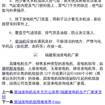
4、用少量无水机油加入进气道，摇车使其附着在活塞顶
部、气缸套内壁及气门密封面上，置气门于关闭状态，使气缸
套与外界隔开。
5、拆下发电机气门室盖，用刷子沾少量无水机油，刷在
摇臂等到零件上。
6、覆盖空气滤清器、排气管及油箱，防止灰尘落入。
7、
柴油机
应放在通风良好、干燥清洁的地方。严禁与化
学药品（如化肥、农药等）存放一处。
昌隆电机生产、销售多种类型的发电机、发电机组等，如
康明斯发电机
、上柴发电机、玉柴发电机、静音发电机等。昌
隆电机对出售的机组提供 12个月或累计运行1000个小时（两
者以先到为准）的保修。因发电机组制造缺陷引起的机组故
障，由我公司负责保修。欢迎来电咨询或来厂参观。
上一条
柴油发电机在冬天怎么保养?福建发电机生产厂家来支
招
下一条
柴油发电机组维修保养小tips