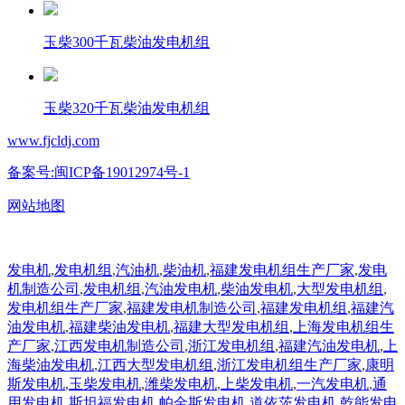
玉柴300千瓦柴油发电机组
玉柴320千瓦柴油发电机组
www.fjcldj.com
备案号:闽ICP备19012974号-1
网站地图
发电机
,
发电机组
,
汽油机
,
柴油机
,
福建发电机组生产厂家
,
发电
机制造公司
,
发电机组
,
汽油发电机
,
柴油发电机
,
大型发电机组
,
发电机组生产厂家
,
福建发电机制造公司
,
福建发电机组
,
福建汽
油发电机
,
福建柴油发电机
,
福建大型发电机组
,
上海发电机组生
产厂家
,
江西发电机制造公司
,
浙江发电机组
,
福建汽油发电机
,
上
海柴油发电机
,
江西大型发电机组
,
浙江发电机组生产厂家
,
康明
斯发电机
,
玉柴发电机
,
潍柴发电机
,
上柴发电机
,
一汽发电机
,
通
用发电机
,
斯坦福发电机
,
帕金斯发电机
,
道依茨发电机
,
乾能发电