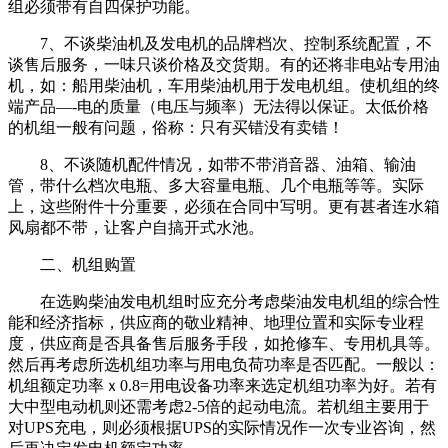
组必须带有自四保护功能。
7、不谈柴油机及发电机的品牌档次、控制系统配置，不
谈售后服务，一味只谈价格及交货期。有的还将非电站专用油
机，如：船用柴油机，车用柴油机用于发电机组。使机组的终
端产品—-电的质量（电压与频率）无法得以保证。太低价格
的机组一般有问题，俗称：只有买错没有卖错！
8、不谈随机配件情况，如带不带消音器、油箱、输油
管，带什么档次电瓶、多大容量电瓶、几个电瓶等等。实际
上，这些附件十分重要，必须在合同中写明。更有甚者连水箱
风扇都不带，让客户自搞开式水池。
二、机组购置
在选购柴油发电机组时应充分考虑柴油发电机组的综合性
能和经济指标，供应商的敬业精神、地理位置和实际专业程
度，供应商是否具备售后服务手段，如抢修车、专用机具等。
然后再考虑所选机组功率与用电负荷功率是否匹配。一般以：
机组额定功率ｘ0.8=用电设备功率来选定机组功率为好。若有
大中型电动机则还需考虑2-5倍的起动电流。若机组主要用于
对UPS充电，则必须根据UPS的实际情况作一次专业咨询，然