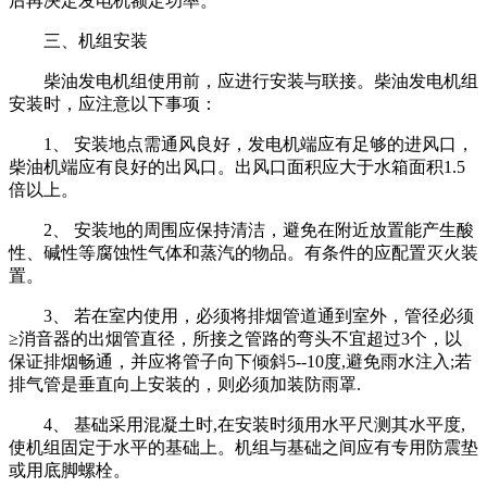
后再决定发电机额定功率。
三、机组安装
柴油发电机组使用前，应进行安装与联接。柴油发电机组
安装时，应注意以下事项：
1、 安装地点需通风良好，发电机端应有足够的进风口，
柴油机端应有良好的出风口。出风口面积应大于水箱面积1.5
倍以上。
2、 安装地的周围应保持清洁，避免在附近放置能产生酸
性、碱性等腐蚀性气体和蒸汽的物品。有条件的应配置灭火装
置。
3、 若在室内使用，必须将排烟管道通到室外，管径必须
≥消音器的出烟管直径，所接之管路的弯头不宜超过3个，以
保证排烟畅通，并应将管子向下倾斜5--10度,避免雨水注入;若
排气管是垂直向上安装的，则必须加装防雨罩.
4、 基础采用混凝土时,在安装时须用水平尺测其水平度,
使机组固定于水平的基础上。机组与基础之间应有专用防震垫
或用底脚螺栓。