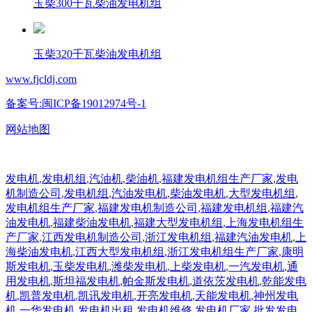
玉柴300千瓦柴油发电机组
玉柴320千瓦柴油发电机组
www.fjcldj.com
备案号:闽ICP备19012974号-1
网站地图
发电机
,
发电机组
,
汽油机
,
柴油机
,
福建发电机组生产厂家
,
发电
机制造公司
,
发电机组
,
汽油发电机
,
柴油发电机
,
大型发电机组
,
发电机组生产厂家
,
福建发电机制造公司
,
福建发电机组
,
福建汽
油发电机
,
福建柴油发电机
,
福建大型发电机组
,
上海发电机组生
产厂家
,
江西发电机制造公司
,
浙江发电机组
,
福建汽油发电机
,
上
海柴油发电机
,
江西大型发电机组
,
浙江发电机组生产厂家
,
康明
斯发电机
,
玉柴发电机
,
潍柴发电机
,
上柴发电机
,
一汽发电机
,
通
用发电机
,
斯坦福发电机
,
帕金斯发电机
,
道依茨发电机
,
乾能发电
机
,
凯普发电机
,
凯讯发电机
,
开亮发电机
,
天能发电机
,
神州发电
机
,
一华发电机
,
发电机出租
,
发电机维修
,
发电机厂家
,
批发发电