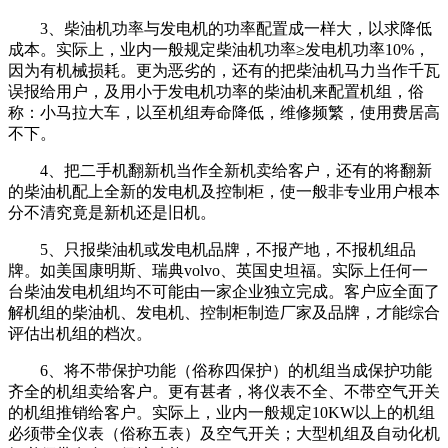
3、柴油机功率与发电机的功率配置成一样大，以求降低
成本。实际上，业内一般规定柴油机功率≥发电机功率10%，
因为有机械损耗。更为恶劣的，还有的把柴油机马力当作千瓦
误报给用户，及用小于发电机功率的柴油机来配置机组，俗
称：小马拉大车，以至机组寿命降低，维修频繁，使用费居高
不下。
4、把二手机翻新机当作全新机卖给客户，还有的将翻新
的柴油机配上全新的发电机及控制柜，使一般非专业用户根本
分不清究竟是新机还是旧机。
5、只报柴油机或发电机品牌，不报产地，不报机组品
牌。如美国康明斯、瑞典volvo、英国史坦福。实际上任何一
台柴油发电机组均不可能由一家企业独立完成。客户应全面了
解机组的柴油机、发电机、控制柜制造厂家及品牌，才能综合
评估出机组的档次。
6、将不带保护功能（俗称四保护）的机组当成保护功能
齐全的机组卖给客户。更有甚者，将仪表不全、不带空气开关
的机组推销给客户。实际上，业内一般规定10KW以上的机组
必须带全仪表（俗称五表）及空气开关；大型机组及自动化机