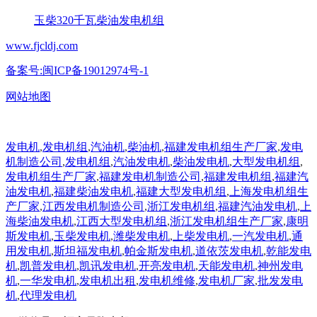
玉柴320千瓦柴油发电机组
www.fjcldj.com
备案号:闽ICP备19012974号-1
网站地图
发电机
,
发电机组
,
汽油机
,
柴油机
,
福建发电机组生产厂家
,
发电
机制造公司
,
发电机组
,
汽油发电机
,
柴油发电机
,
大型发电机组
,
发电机组生产厂家
,
福建发电机制造公司
,
福建发电机组
,
福建汽
油发电机
,
福建柴油发电机
,
福建大型发电机组
,
上海发电机组生
产厂家
,
江西发电机制造公司
,
浙江发电机组
,
福建汽油发电机
,
上
海柴油发电机
,
江西大型发电机组
,
浙江发电机组生产厂家
,
康明
斯发电机
,
玉柴发电机
,
潍柴发电机
,
上柴发电机
,
一汽发电机
,
通
用发电机
,
斯坦福发电机
,
帕金斯发电机
,
道依茨发电机
,
乾能发电
机
,
凯普发电机
,
凯讯发电机
,
开亮发电机
,
天能发电机
,
神州发电
机
,
一华发电机
,
发电机出租
,
发电机维修
,
发电机厂家
,
批发发电
机
,
代理发电机