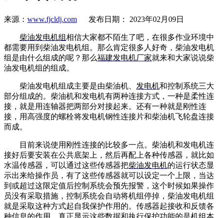
来源：
www.fjcldj.com
发布日期： 2023年02月09日
柴油发电机组
相信大家都不陌生了吧，在很多作业环境中
都需要用到柴油发电机组。那么肯定很多人好奇，柴油发电机
组是由什么组成的呢？那么
福建发电机厂家
就来和大家说说柴
油发电机组的组成。
柴油发电机组成主要是由柴油机、
发电机
和控制系统三大
部分组成的。柴油机和发电机有两种连接方式，一种是柔性连
接，就是用连轴器把两部分对接起来。还有一种就是刚性连
接，用高强度的螺栓将发电机钢性连接片和柴油机飞轮盘连接
而成。
目前来说使用刚性连接的比较多一点。柴油机和发电机连
接好后要安装在公共底架上，然后再配上各种传感器，就比如
水温传感器，可以通过这些传感器把
柴油发电机
的运行状态显
示出来给操作员，有了这些传感器就可以设定一个上限，当达
到或超过这限定值后控制系统会预先报警，这个时候如果操作
员没有采取措施，控制系统会自动将机组停掉，柴油发电机组
就是采取这种方式起自我保护作用的。传感器起接收和反馈各
种信息的作用，真正显示这些数据和执行保护功能的是机组本