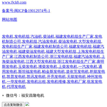
www.fjcldj.com
备案号:闽ICP备19012974号-1
网站地图
发电机
,
发电机组
,
汽油机
,
柴油机
,
福建发电机组生产厂家
,
发电
机制造公司
,
发电机组
,
汽油发电机
,
柴油发电机
,
大型发电机组
,
发电机组生产厂家
,
福建发电机制造公司
,
福建发电机组
,
福建汽
油发电机
,
福建柴油发电机
,
福建大型发电机组
,
上海发电机组生
产厂家
,
江西发电机制造公司
,
浙江发电机组
,
福建汽油发电机
,
上
海柴油发电机
,
江西大型发电机组
,
浙江发电机组生产厂家
,
康明
斯发电机
,
玉柴发电机
,
潍柴发电机
,
上柴发电机
,
一汽发电机
,
通
用发电机
,
斯坦福发电机
,
帕金斯发电机
,
道依茨发电机
,
乾能发电
机
,
凯普发电机
,
凯讯发电机
,
开亮发电机
,
天能发电机
,
神州发电
机
,
一华发电机
,
发电机出租
,
发电机维修
,
发电机厂家
,
批发发电
机
,
代理发电机
+
微信号：
福安昌隆电机
点击复制微信