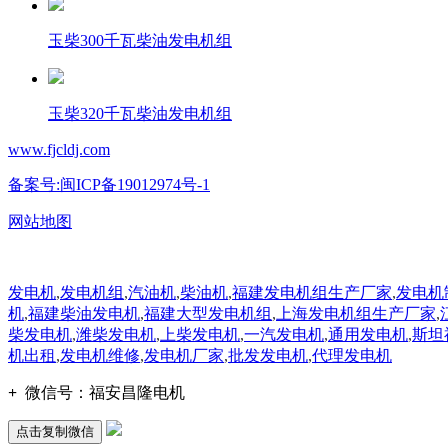
玉柴300千瓦柴油发电机组
玉柴320千瓦柴油发电机组
www.fjcldj.com
备案号:闽ICP备19012974号-1
网站地图
发电机
,
发电机组
,
汽油机
,
柴油机
,
福建发电机组生产厂家
,
发电机
机
,
福建柴油发电机
,
福建大型发电机组
,
上海发电机组生产厂家
,
柴发电机
,
潍柴发电机
,
上柴发电机
,
一汽发电机
,
通用发电机
,
斯坦
机出租
,
发电机维修
,
发电机厂家
,
批发发电机
,
代理发电机
+
微信号：
福安昌隆电机
点击复制微信