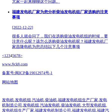
大家一起来聊聊这个问题。
福建发电机厂家为您分析柴油发电机组厂家选购的注意
事项
[2022-12-22]
很多人就会问了，我们在选购柴油发电机组的时候，要
注意什么呢？该怎么选购柴油发电机呢？福建发电机厂
家昌隆电机为您总结以下几个注意事项
<
1
2
3
4
5
6
7
8
>
www.fjcldj.com
备案号:闽ICP备19012974号-1
网站地图
发电机
,
发电机组
,
汽油机
,
柴油机
,
福建发电机组生产厂家
,
发电
机制造公司
,
发电机组
,
汽油发电机
,
柴油发电机
,
大型发电机组
,
发电机组生产厂家
,
福建发电机制造公司
,
福建发电机组
,
福建汽